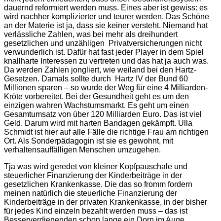
dauernd reformiert werden muss. Eines aber ist gewiss: es
wird nachher komplizierter und teurer werden. Das Schöne
an der Materie ist ja, dass sie keiner versteht. Niemand hat
verlässliche Zahlen, was bei mehr als dreihundert
gesetzlichen und unzähligen Privatversicherungen nicht
verwunderlich ist. Dafür hat fast jeder Player in dem Spiel
knallharte Interessen zu vertreten und das hat ja auch was.
Da werden Zahlen jongliert, wie weiland bei den Hartz-
Gesetzen. Damals sollte durch Hartz IV der Bund 60
Millionen sparen – so wurde der Weg für eine 4 Milliarden-
Kröte vorbereitet. Bei der Gesundheit geht es um den
einzigen wahren Wachstumsmarkt. Es geht um einen
Gesamtumsatz von über 120 Milliarden Euro. Das ist viel
Geld. Darum wird mit harten Bandagen gekämpft. Ulla
Schmidt ist hier auf alle Fälle die richtige Frau am richtigen
Ort. Als Sonderpädagogin ist sie es gewohnt, mit
verhaltensauffälligen Menschen umzugehen.
Tja was wird geredet von kleiner Kopfpauschale und
steuerlicher Finanzierung der Kinderbeiträge in der
gesetzlichen Krankenkasse. Die das so fromm fordern
meinen natürlich die steuerliche Finanzierung der
Kinderbeiträge in der privaten Krankenkasse, in der bisher
für jedes Kind einzeln bezahlt werden muss – das ist
Besserverdienenden schon lange ein Dorn im Auge.