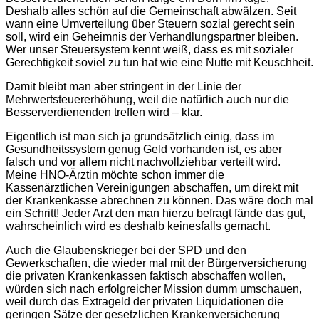
Deshalb alles schön auf die Gemeinschaft abwälzen. Seit
wann eine Umverteilung über Steuern sozial gerecht sein
soll, wird ein Geheimnis der Verhandlungspartner bleiben.
Wer unser Steuersystem kennt weiß, dass es mit sozialer
Gerechtigkeit soviel zu tun hat wie eine Nutte mit Keuschheit.
Damit bleibt man aber stringent in der Linie der
Mehrwertsteuererhöhung, weil die natürlich auch nur die
Besserverdienenden treffen wird – klar.
Eigentlich ist man sich ja grundsätzlich einig, dass im
Gesundheitssystem genug Geld vorhanden ist, es aber
falsch und vor allem nicht nachvollziehbar verteilt wird.
Meine HNO-Ärztin möchte schon immer die
Kassenärztlichen Vereinigungen abschaffen, um direkt mit
der Krankenkasse abrechnen zu können. Das wäre doch mal
ein Schritt! Jeder Arzt den man hierzu befragt fände das gut,
wahrscheinlich wird es deshalb keinesfalls gemacht.
Auch die Glaubenskrieger bei der SPD und den
Gewerkschaften, die wieder mal mit der Bürgerversicherung
die privaten Krankenkassen faktisch abschaffen wollen,
würden sich nach erfolgreicher Mission dumm umschauen,
weil durch das Extrageld der privaten Liquidationen die
geringen Sätze der gesetzlichen Krankenversicherung