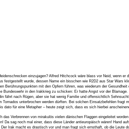
Heidenschrecken einzujagen? Alfred Hitchcock wäre blass vor Neid, wenn er 
us festgestellt wurde, dessen Name ein bisschen wie R2D2 aus Star Wars kli
en Berührungspunkten mit den Opfern führen, was wiederum der Gesundheit der
ie Bundeswehr in den Irakkrieg zu schicken: Er hatte Angst vor der Blamage.
undin fährt nach Rügen, aber sie hat wenig Familie und offensichtlich Sehnsuc
Tornados unterbrochen werden dürften. Bei solchen Einsatzbefehlen fragt man 
 dato für eine Metapher – heute zeigt sich, dass es sich hierbei anscheinen
h das Verbrennen von mirakulös vielen dänischen Flaggen eingeleitet worden
den! Da sag noch mal einer, dass diese Länder antieuropäisch wären! Hand a
Der Irak macht es drastisch vor und man fragt sich ernsthaft, ob die Leute d