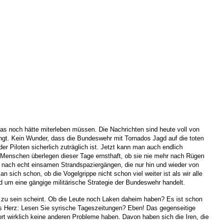
das noch hätte miterleben müssen.
Die Nachrichten sind heute voll von
ngt. Kein Wunder, dass die Bundeswehr mit Tornados Jagd auf die toten
 Piloten sicherlich zuträglich ist.
Jetzt kann man auch endlich
Menschen überlegen dieser Tage ernsthaft, ob sie nie mehr nach Rügen
ht nach echt einsamen Strandspaziergängen, die nur hin und wieder von
sich schon, ob die Vogelgrippe nicht schon viel weiter ist als wir alle
d um eine gängige militärische Strategie der Bundeswehr handelt.
 zu sein scheint. Ob die Leute noch Laken daheim haben? Es ist schon
ufs Herz: Lesen Sie syrische Tageszeitungen? Eben!
Das gegenseitige
ort wirklich keine anderen Probleme haben. Davon haben sich die Iren, die