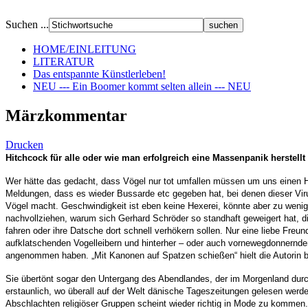
Suchen ...
HOME/EINLEITUNG
LITERATUR
Das entspannte Künstlerleben!
NEU --- Ein Boomer kommt selten allein --- NEU
Märzkommentar
Drucken
Hitchcock für alle oder wie man erfolgreich eine Massenpanik herstellt
Wer hätte das gedacht, dass Vögel nur tot umfallen müssen um uns einen 
Meldungen, dass es wieder Bussarde etc gegeben hat, bei denen dieser Vir
Vögel macht. Geschwindigkeit ist eben keine Hexerei, könnte aber zu wenig
nachvollziehen, warum sich Gerhard Schröder so standhaft geweigert hat, d
fahren oder ihre Datsche dort schnell verhökern sollen. Nur eine liebe Fre
aufklatschenden Vogelleibern und hinterher – oder auch vornewegdonnernden 
angenommen haben. „Mit Kanonen auf Spatzen schießen“ hielt die Autorin bis
Sie übertönt sogar den Untergang des Abendlandes, der im Morgenland durc
erstaunlich, wo überall auf der Welt dänische Tageszeitungen gelesen wer
Abschlachten religiöser Gruppen scheint wieder richtig in Mode zu kommen. 