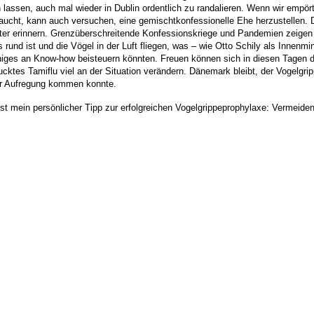
 lassen, auch mal wieder in Dublin ordentlich zu randalieren.
Wenn wir empört 
aucht, kann auch versuchen, eine gemischtkonfessionelle Ehe herzustellen. D
ter erinnern.
Grenzüberschreitende Konfessionskriege und Pandemien zeigen un
 rund ist und die Vögel in der Luft fliegen, was – wie Otto Schily als Innenmi
iniges an Know-how beisteuern könnten.
Freuen können sich in diesen Tagen d
ucktes Tamiflu viel an der Situation verändern. Dänemark bleibt, der Vogelgr
her Aufregung kommen konnte.
t mein persönlicher Tipp zur erfolgreichen Vogelgrippeprophylaxe: Vermeiden