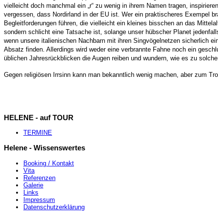
vielleicht doch manchmal ein „r“ zu wenig in ihrem Namen tragen, inspirieren
vergessen, dass Nordirland in der EU ist. Wer ein praktischeres Exempel br
Begleitforderungen führen, die vielleicht ein kleines bisschen an das Mittelal
sondern schlicht eine Tatsache ist, solange unser hübscher Planet jedenfalls
wenn unsere italienischen Nachbarn mit ihren Singvögelnetzen sicherlich e
Absatz finden. Allerdings wird weder eine verbrannte Fahne noch ein geschl
üblichen Jahresrückblicken die Augen reiben und wundern, wie es zu solc
Gegen religiösen Irrsinn kann man bekanntlich wenig machen, aber zum Tros
HELENE - auf TOUR
TERMINE
Helene - Wissenswertes
Booking / Kontakt
Vita
Referenzen
Galerie
Links
Impressum
Datenschutzerklärung