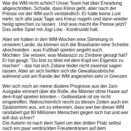
War die WM nicht schön? Unser Team hat über Erwartung
abgeschnitten. Schade, dass Klinsi geht, aber nach der
Presse vor der WM auch verständlich. Er hatte keine Lust
mehr, sich alle paar Tage ans Kreuz nageln und dann wieder
heilig sprechen zu lassen. Und was macht die Presse jetzt?
Das selbe Spiel mit Jogi Löw - Kontinuität halt.
Aber wir hatten in den WM-Wochen eine Stimmung in
unserem Lande, da können sich die Brasilianer eine Scheibe
abschneiden - was Fußball spielen angeht auch.
Möchten Sie wissen, was Matarazzi zu Zindane gesagt hat?
Er hat geagt: "Du bist zu blöd mit dem Kopf ein Eigentor zu
machen" - das hat sich Zidane leider nicht zweimal sagen
lassen. Aber an sich hielten sich die Gewaltausbrüche
während und am Rande der WM angenehm sehr in Grenzen
Wer sich noch an meine düstere Prognose aus der Juni-
Ausgabe erinnert über die Rolle, die Männer ohne Haare auf
dem Kopf spielen könnten – Gottseidank ist sie nicht
eingetroffen. Wahrscheinlich reicht zu diesen Zeiten auch ein
Spatzenhirn aus, um zu erkennen, dass wer bei dieser WM
randaliert gut 80 Millionen Menschen gegen sich hat und wer
will das schon?
Die Autorin ist nach dem Spiel um den dritten Platz selbst
nach ein paar verdrückten Freudentränen auf dem