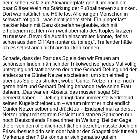
heimischen Sofa zum Alexanderplatz geeilt um noch ein
paar Gläser Wein zur Stärkung der Fußballnerven zu trinken.
Dort war natürlich die Hölle los. Alle jungen Menschen in
schwarz-rot-gold - was nicht jedem steht. Ein junger fast
nackter Mann mit Ganzkörperfahne glaubte, sich mit
erhobenem rechtem Arm weit oberhalb des Kopfes kratzen
zu müssen. Bevor die Autorin einschreiten konnte, rief es
schon aus dem Off “Arm runter du (piiep).“. Treffender hätte
ich es selbst auch nicht ausdrücken können.
Schade, dass der Part des Spiels den wir Frauen am
schönsten finden, nämlich der Trikotwechsel jedes Mal völlig
unterging und statt dessen der arme Gerhard Delling und der
anders arme Günter Netzer erscheinen, um sich einhellig
über das Spiel zu streiten, wobei Günter Netzer immer noch
gerne holzt und Gerhard Delling behandelt wie seine Frau
daheim. „Das war ein Abseits, das müssen sogar SIE
bemerkt haben…“ Delling bringt dann immer stellvertretend
seinen Kugelschreiber um – warum nimmt er nicht endlich
Günter Netzer selber und drückt zu – Endspiel mal anders…
Netzer bringt mit starrem Gesicht und starren Sprüchen nur
noch Deutschlands Friseurinnen in Wallung. Bei der Gage,
die er von den öffentlich-rechtlichen bezieht, müsste doch ein
Friseurbesuch drin sein oder hält er den Spagettilook für sein
Markenzeichen? Da könnte er sich genauso gut ein